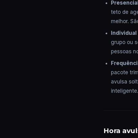
Presencial
teto de ag
melhor. São
Individual
grupo ou s
pessoas no
Frequênci
pacote tri
avulsa sol
inteligente
Hora avul