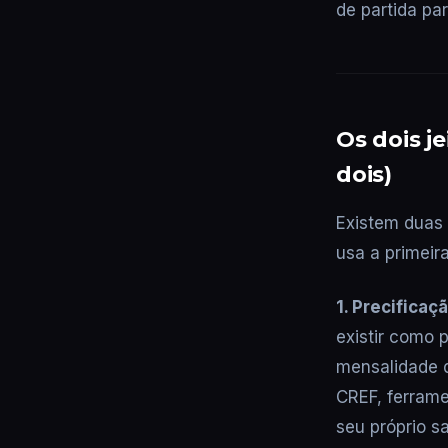
de partida par
Os dois je
dois)
Existem duas 
usa a primei
1. Precificaç
existir como 
mensalidade d
CREF, ferram
seu próprio sa