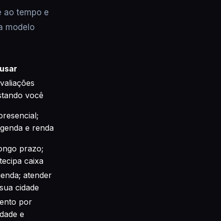
e ao tempo e
da modelo
usar
valiações
estando você
resencial;
 agenda e renda
ongo prazo;
tecipa caixa
genda; atender
sua cidade
ento por
idade e