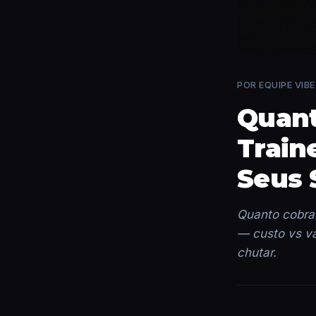
POR EQUIPE VIBE 
Quant
Train
Seus 
Quanto cobra
— custo vs v
chutar.