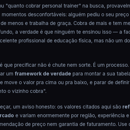
ou "quanto cobrar personal trainer" na busca, provavel
 momentos desconfortáveis: alguém pediu o seu preço
 de menos e trabalha de graça. Cobra de mais e tem m
 fundo, a verdade é que ninguém te ensinou isso — a fa
elente profissional de educação física, mas não um d
 é que precificar não é chute nem sorte. É um processo.
dar um
framework de verdade
para montar a sua tabel
e move o valor pra cima ou pra baixo, e parar de defini
to o vizinho cobra".
çar, um aviso honesto: os valores citados aqui são
re
ercado
e variam enormemente por região, experiência 
mendação de preço nem garantia de faturamento. Use