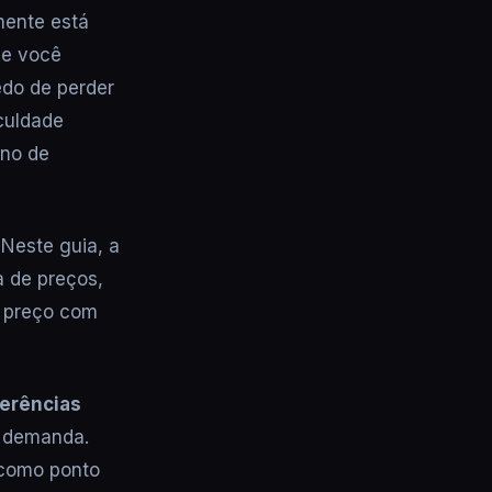
mente está
 e você
edo de perder
culdade
ono de
 Neste guia, a
a de preços,
r preço com
ferências
e demanda.
 como ponto