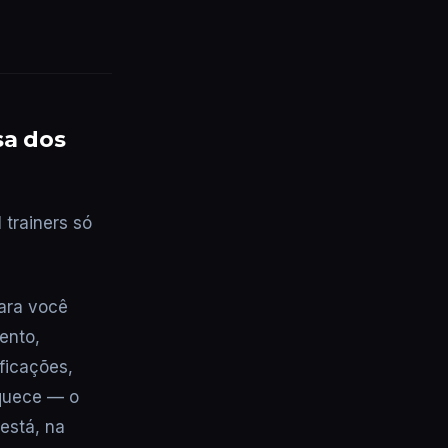
sa dos
 trainers só
ara você
ento,
ficações,
squece — o
está, na