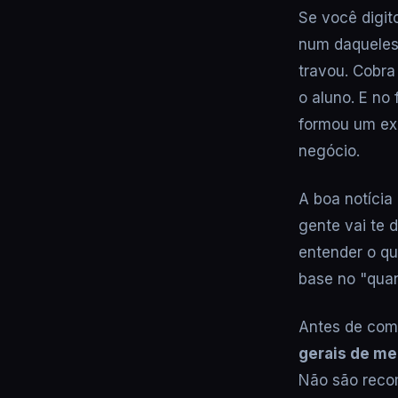
Se você digit
num daqueles
travou. Cobra
o aluno. E no
formou um exc
negócio.
A boa notícia
gente vai te 
entender o qu
base no "quan
Antes de come
gerais de m
Não são reco