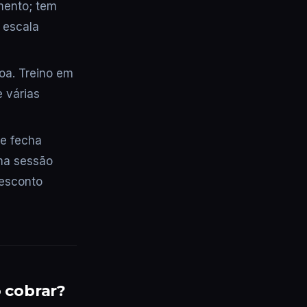
mento; tem
 escala
oa. Treino em
 várias
e fecha
uma sessão
desconto
o cobrar?