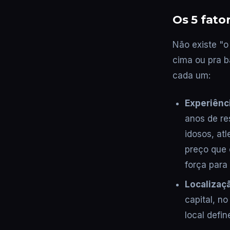
Os 5 fat
Não existe "o 
cima ou pra b
cada um:
Experiênci
anos de re
idosos, at
preço que 
força para
Localizaç
capital, n
local defin