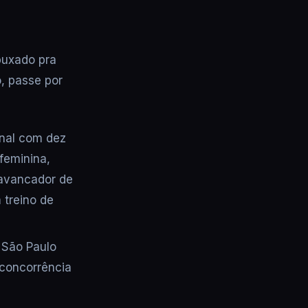
puxado pra
o, passe por
nal com dez
 feminina,
lavancador de
 treino de
 São Paulo
 concorrência