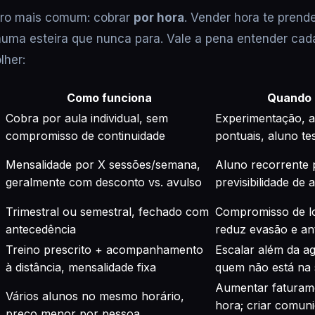
erro mais comum: cobrar
por hora
. Vender hora te prend
numa esteira que nunca para. Vale a pena entender ca
lher:
Como funciona
Quando 
Cobra por aula individual, sem
Experimentação, a
compromisso de continuidade
pontuais, aluno t
Mensalidade por X sessões/semana,
Aluno recorrente p
geralmente com desconto vs. avulso
previsibilidade de
Trimestral ou semestral, fechado com
Compromisso de l
antecedência
reduz evasão e an
Treino prescrito + acompanhamento
Escalar além da a
à distância, mensalidade fixa
quem não está na 
Aumentar faturam
Vários alunos no mesmo horário,
hora; criar comun
preço menor por pessoa