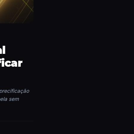
l
icar
precificação
bela sem