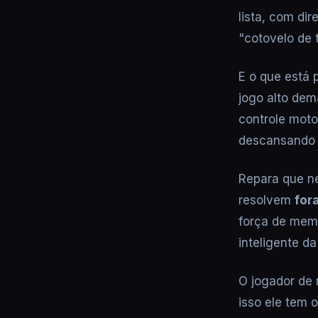
lista, com dir
"cotovelo de t
E o que está 
jogo alto dem
controle moto
descansando 
Repara que ne
resolvem
for
força de memb
inteligente d
O jogador de 
isso ele tem 