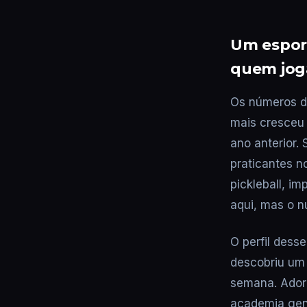
Um esport
quem jog
Os números do
mais cresceu 
ano anterior.
praticantes n
pickleball, i
aqui, mas o n
O perfil dess
descobriu um e
semana. Adora
academia gen