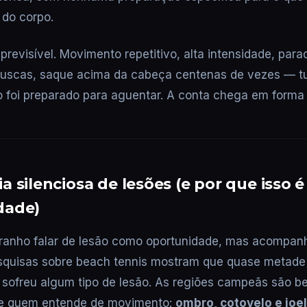
 do corpo.
previsível. Movimento repetitivo, alta intensidade, para
ruscas, saque acima da cabeça centenas de vezes — t
 foi preparado para aguentar. A conta chega em forma 
a silenciosa de lesões (e por que isso 
dade)
tranho falar de lesão como oportunidade, mas acompan
esquisas sobre beach tennis mostram que quase metade
á sofreu algum tipo de lesão. As regiões campeãs são 
e quem entende de movimento:
ombro, cotovelo e joe