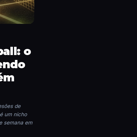
all: o
endo
uém
lesões de
 é um nicho
 de semana em