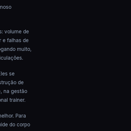
amoso
s: volume de
 e falhas de
ogando muito,
iculações.
les se
strução de
e, na gestão
al trainer.
elhor. Para
uide do corpo