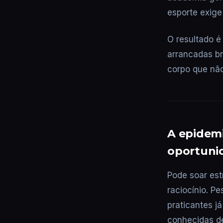
esporte exige
O resultado é 
arrancadas b
corpo que não
A epidemi
oportuni
Pode soar es
raciocínio. P
praticantes j
conhecidas d