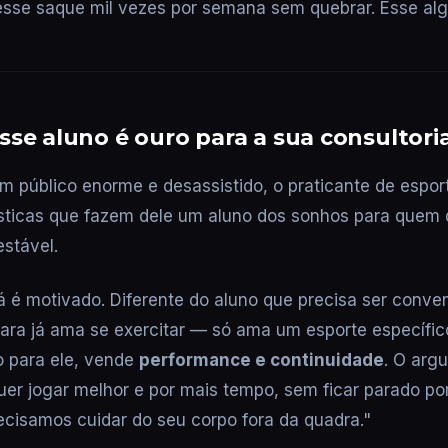
esse saque mil vezes por semana sem quebrar. Esse al
sse aluno é ouro para a sua consultori
m público enorme e desassistido, o praticante de espor
sticas que fazem dele um aluno dos sonhos para quem q
estável.
 já é motivado. Diferente do aluno que precisa ser conve
ara já ama se exercitar — só ama um esporte específic
o para ele, vende
performance e continuidade
. O arg
 "quer jogar melhor e por mais tempo, sem ficar parado p
ecisamos cuidar do seu corpo fora da quadra."