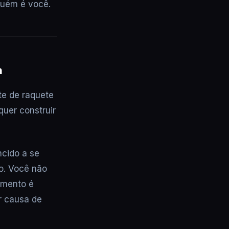
guém é você.
a
te de raquete
uer construir
ncido a se
o. Você não
umento é
or causa de