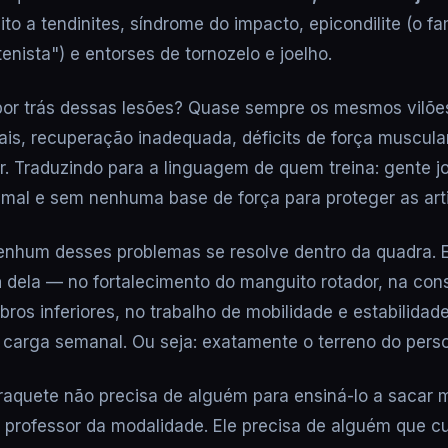
eito a tendinites, síndrome do impacto, epicondilite (o f
enista") e entorses de tornozelo e joelho.
por trás dessas lesões? Quase sempre os mesmos vilõe
ais, recuperação inadequada, déficits de força muscular
r. Traduzindo para a linguagem de quem treina: gente j
mal e sem nenhuma base de força para proteger as art
nhum desses problemas se resolve dentro da quadra. E
a
dela — no fortalecimento do manguito rotador, na con
ros inferiores, no trabalho de mobilidade e estabilidad
a carga semanal. Ou seja: exatamente o terreno do person
raquete não precisa de alguém para ensiná-lo a sacar m
o professor da modalidade. Ele precisa de alguém que c