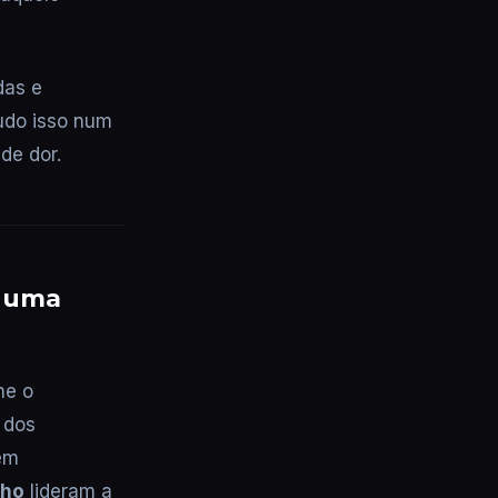
das e
udo isso num
de dor.
é uma
he o
 dos
bem
lho
lideram a