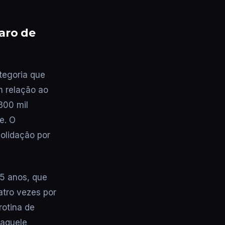
aro de
tegoria que
m relação ao
300 mil
e. O
solidação por
55 anos, que
atro vezes por
rotina de
 aquele