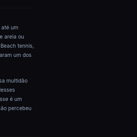
u até um
e areia ou
 Beach tennis,
iraram um dos
ssa multidão
desses
Esse é um
 não percebeu