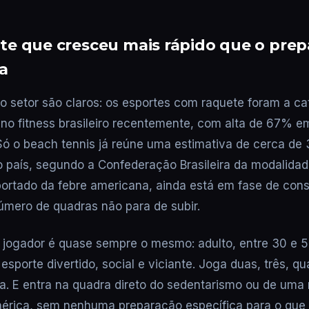
e que cresceu mais rápido que o prep
a
 setor são claros: os esportes com raquete foram a ca
no fitness brasileiro recentemente, com alta de 67% e
 Só o beach tennis já reúne uma estimativa de cerca de 
o país, segundo a Confederação Brasileira da modalidad
mportado da febre americana, ainda está em fase de con
úmero de quadras não para de subir.
e jogador é quase sempre o mesmo: adulto, entre 30 e 
sporte divertido, social e viciante. Joga duas, três, qu
. E entra na quadra direto do sedentarismo ou de uma 
érica, sem nenhuma preparação específica para o que