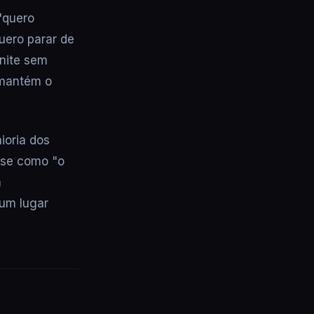
"quero
uero parar de
inite sem
 mantém o
ioria dos
-se como "o
m
num lugar